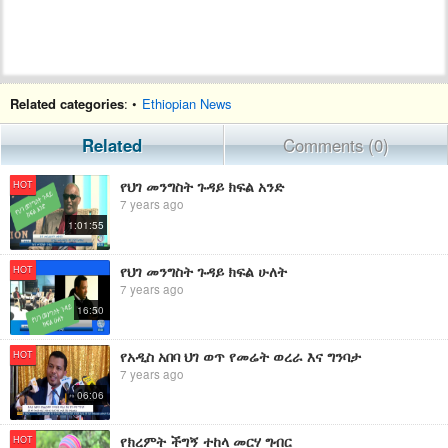
Related categories
: •
Ethiopian News
Related
Comments (0)
የህገ መንግስት ጉዳይ ክፍል አንድ
HOT
7 years ago
1:01:55
የህገ መንግስት ጉዳይ ክፍል ሁለት
HOT
7 years ago
16:50
የአዲስ አበባ ህገ ወጥ የመሬት ወረራ እና ግንባታ
HOT
7 years ago
06:06
የክረምት ችግኝ ተከላ መርሃ ግብር
HOT