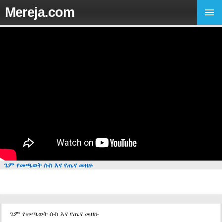
Mereja.com
ጌም የመጫወት ሱስ እና የጤና መዘዙ
ጌም የመጫወት ሱስ እና የጤና መዘዙ