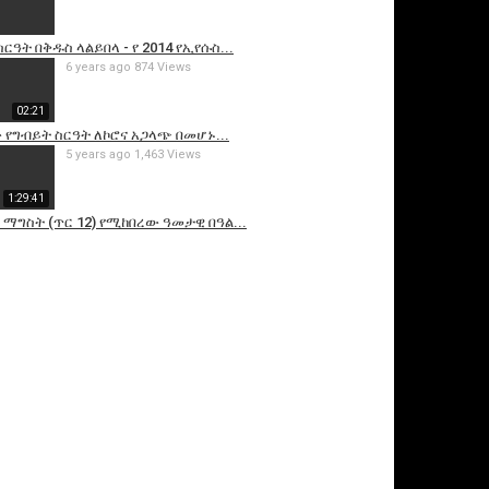
ርዓት በቅዱስ ላልይበላ - የ 2014 የኢየሱስ...
6 years ago
874 Views
02:21
 የግብይት ስርዓት ለኮሮና አጋላጭ በመሆኑ...
5 years ago
1,463 Views
1:29:41
ማግስት (ጥር 12) የሚከበረው ዓመታዊ በዓል...