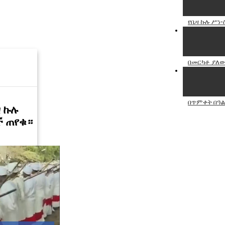
የቤዛ ኩሉ ሥነ-ስ
በመርካቶ ያለው
በጥምቀት በዓል 
ዛ ኩሉ
ች ጠየቁ።