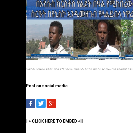
በእየሱስ ክርስቶስ የልደት በዓል የሚከበረው የቤዛ ኩሉ ስርዓት በዩኒስኮ እንዲመዘገብ የላልይበላ ነዋሪ
Post on social media
|||> CLICK HERE TO EMBED <|||