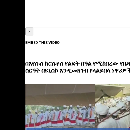
×
EMBED THIS VIDEO
በእየሱስ ክርስቶስ የልደት በዓል የሚከበረው የቤ
ስርዓት በዩኒስኮ እንዲመዘገብ የላልይበላ ነዋሪዎ