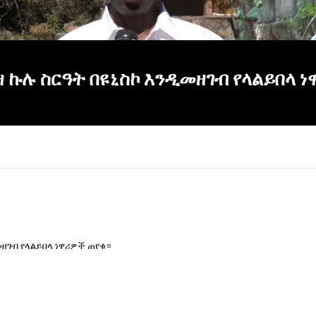
ዛ ኩሉ ስርዓት በዩኒስኮ እንዲመዘገብ የላልይበላ 
መዘገብ የላልይበላ ነዋሪዎች ጠየቁ።
×
Report
this
video