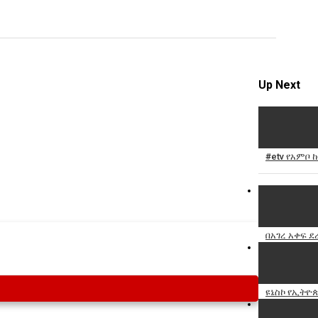
Specify
Reason
Up Next
Cancel
Report th
#etv የአምቦ 
በአገረ አቀፍ ደ
ዩኔስኮ የኢትዮጵ