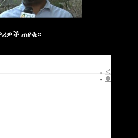
ነዋሪዎች ጠየቁ።