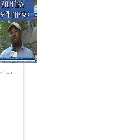
ዎች ጠየቁ።...