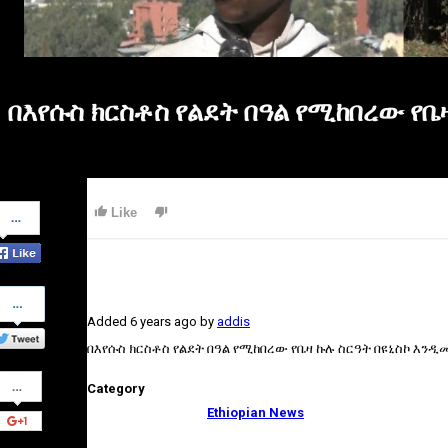
በእየሱስ ክርስቶስ የልደት በዓል የሚከበረው የቤ
Share
Like
on
Facebook
Share
on
Added
6 years ago
by
addis
Twitter
በእየሱስ ክርስቶስ የልደት በዓል የሚከበረው የቤዛ ኩሉ ስርዓት በዩኒስኮ እንዲ
Share
Category
on
Google+
Ethiopian News