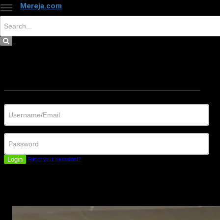
Mereja.com
×
Close
Sign in
Username/Email
Password
Login
Forgot your password?