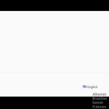
English
Albanian
Brazilian
Danish
Français