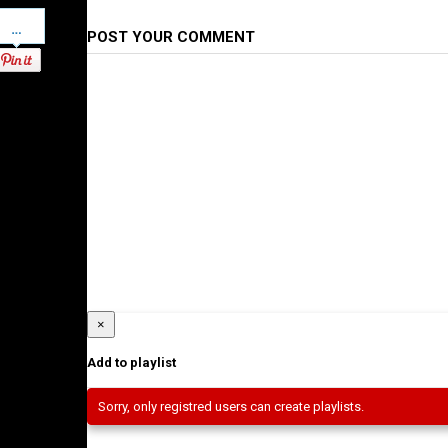
Pinterest
POST YOUR COMMENT
×
Add to playlist
Sorry, only registred users can create playlists.