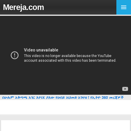
Mereja.com
በሁሉም አቅጣጫ አገር እየናደ ያለው የዐብይ አህመድ አገዛዝ ! የኢትዮ 360 መረጃዎች