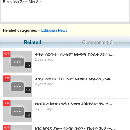
Ethio 360 Zare Min Ale
Related categories
: •
Ethiopian News
Related
Comments (0)
ቀጥታ ስርጭት ፡ በሁሉም አቅጣጫ ሽንፈት እየተከናነበ ያለው የኦህዴድ መራሹ አገዛዝ እና ድል አድራጊው የአማራ ሕዝብ ፡ የኢትዮ 360 መረጃዎች
HOT
2 years ago
n/a
ቀጥታ ስርጭት ፤ በሁሉም አቅጣጫ እየፈረሰ ያለው የዐብይ ሰራዊት በጎጃም እየፈፀመ ያለው ግፍ ፡ የኢትዮ 360 መረጃዎች
HOT
2 years ago
n/a
የዐብይ አህመድ የጭካኔ አገዛዝ ያስከተለው ግፍ -የኢትዮ 360 መረጃዎች ፟ ቀጥታ ስርጭት
HOT
3 years ago
n/a
አገር እየናደ ያለው የዐብይ ቡድን - የኢትዮ 360 መረጃዎች
HOT