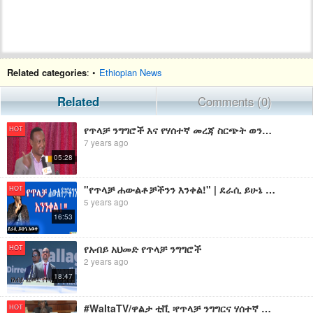
Related categories
: •
Ethiopian News
Related
Comments (0)
የጥላቻ ንግግሮች እና የሃሰተኛ መረጃ ስርጭት ወንጀል ረቂቅ አዋጅ ላይ ውይይት ተካሄደ
HOT
7 years ago
05:28
"የጥላቻ ሐውልቶቻችንን እንቀል!" | ደራሲ ይሁኔ አወቀ
HOT
5 years ago
16:53
የአብይ አህመድ የጥላቻ ንግግሮች
HOT
2 years ago
18:47
#WaltaTV/ዋልታ ቲቪ ፡የጥላቻ ንግግርና ሃሰተኛ መረጃ ምንድን ነው
HOT