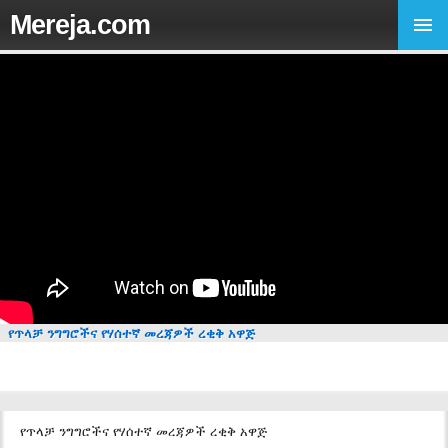
Mereja.com
የጥላቻ ንግግሮችና የሃሰተኛ መረጃዎች ረቂቅ አዋጅ
የጥላቻ ንግግሮችና የሃሰተኛ መረጃዎች ረቂቅ አዋጅ