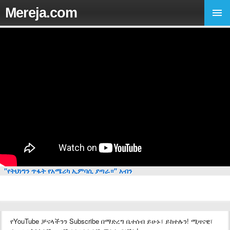
Mereja.com
"የትህነግን ጥፋት የአሜሪካ ኢምባሲ ያጣራ።" አብን
የYouTube ቻናላችንን Subscribe በማድረግ ቤተሰብ ይሁኑ፣ ይከተሉን! ሚዛናዊ፣