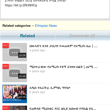
ፈጣንና ትክክለኛ መረጃ በተንቀሳቃሽ ምስል ያገኛሉ!
https://bit.ly/2RnNHCq
Related categories
: •
Ethiopian News
Related
Comments (0)
ህወሓትን እንደ ታሊባን የመጠቀም የአሜሪካ ሴራ | ባይደንን ያስነባው የአሜሪካ ትልቅ ውድቀት | ኢትዮጵያ ላይ መከራ ያመጣው የአሜሪካ ስህተት
HOT
4 years ago
33:28
ሚስጥራዊው የአሜሪካ የቀኝ አገዛዝ ስልት | ጠ/ሚ አብይ እንዲዘጋ ያደረጉት የአሜሪካ የጦር ቤዝ እና ቀጣይ ፈተናዎቻቸው
HOT
4 years ago
34:48
አዲሱ የኤርትራ ኢምባሲ ግንባታ
6 years ago
03:09
የጠቅላይ ሚኒስቴር ዶ/ር ዐቢይ አህመድ የኖቤል የሰላም ሽልማት ለአፍሪካውያን አዲስ ተስፋ እና አንድነት መሆኑን የዛምቢያ ኢምባሲ አስታወቀ፡፡EBC
HOT