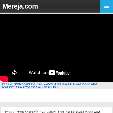
Mereja.com
የአንድነት ፓርክ ለጎብኚዎች ክፍት መደረጉ ቀጣዩ ትውልድ የራሱን የታሪክ አሻራ
እንዲያኖር እድል የሚፈጥር ነው ተባለ። EBC
የአንድነት ፓርክ ለጎብኚዎች ክፍት መደረጉ ቀጣዩ ትውልድ የራሱን የታሪክ አሻራ