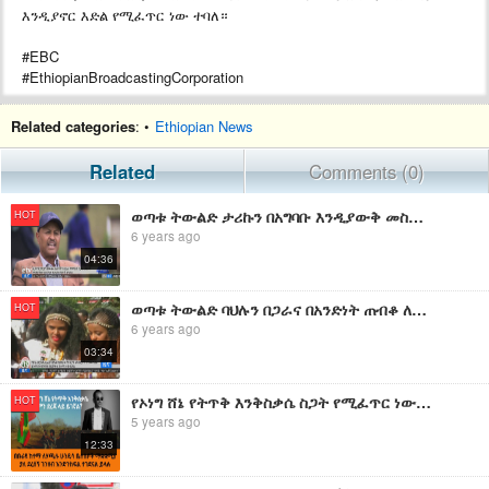
እንዲያኖር እድል የሚፈጥር ነው ተባለ።
#EBC
#EthiopianBroadcastingCorporation
Related categories
: •
Ethiopian News
Related
Comments (0)
ወጣቱ ትውልድ ታሪኩን በአግባቡ እንዲያውቅ መስራት እንደሚያስፈልግ ከኢቲቪ ጋር ቆይታ ያደረጉ የታሪክ ምሁራን ተናገሩ ፡፡
HOT
6 years ago
04:36
ወጣቱ ትውልድ ባህሉን በጋራና በአንድነት ጠብቆ ለቀጣዩ ትውልድ ማስተላለፍ እንደሚገባ አባ ገዳዎች ገለፁ፡፡
HOT
6 years ago
03:34
የኦነግ ሸኔ የትጥቅ እንቅስቃሴ ስጋት የሚፈጥር ነው? ምን ደረጃ ላይስ ይገኛል?
HOT
5 years ago
12:33