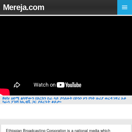
Mereja.com
#etv ዕድሜ ልካቸውን በእርከን ስራ ላይ ያሳለፉት በኮንሶ ዞን የካት ዙሪያ ወረዳ ነዋሪ አቶ
ካራሳ ፓክሻ ከኢቲቪ ጋር ያደረጉት ቆይታ፡-
Ethiopian Broadcasting Corporation is a national media which