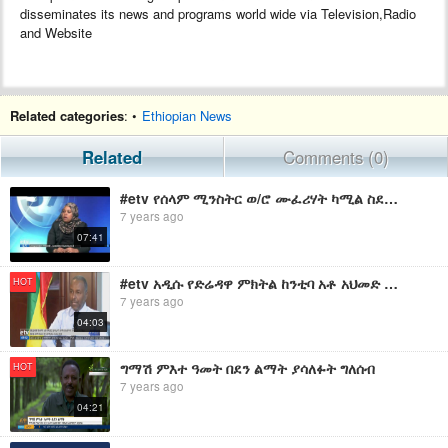
disseminates its news and programs world wide via Television,Radio
and Website
Related categories
: •
Ethiopian News
Related
Comments (0)
#etv የሰላም ሚንስትር ወ/ሮ ሙፈሪሃት ካሚል ስደተኞችን መልሶ በማቋቋም ዙሪያ ከኢቲቪ ጋር ያደረጉት ቆይታ
7 years ago
07:41
#etv አዲሱ የድሬዳዋ ምክትል ከንቲባ አቶ አህመድ መሃመድ ቡህ በከተማ አስተዳደሩ እንቅስቃሴ ዙሪያ ከኢቲቪ ጋር ያደረጉት ቆይታ፡-
HOT
7 years ago
04:03
ግማሽ ምእተ ዓመት በደን ልማት ያሳለፉት ግለሰብ
HOT
7 years ago
04:21