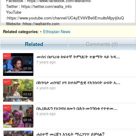
Facebook : https://www.facebook.com/waltainfo/
Twitter : https://twitter.com/walta_info
YouTube
:https://www.youtube.com/channel/UC4yEV6VBe0Emu8sMpyij0uQ
Website :https://waltainfo.com
Related categories
: •
Ethiopian News
#WaltaTV
Related
Comments (0)
ሙስና በሀገሪቱ ከፍተኛ ትምህርት ተቋማት ላይ ጉዳት እያረሰ መሆኑን አንድ ጥናት አመለከተ
HOT
7 years ago
05:35
በከንባታ ጠንባሮ ዞን ከተለምዷዊ የእንስሳት ሀብት አያያዝ ዘዴ መውጣት የጀመሩ አርሶ አደሮች የተሻለ ውጤት ማግኘት እየቻሉ መሆኑን ተናገሩ፡፡
HOT
6 years ago
03:02
በኢህአዴግ የአገዛዝ ዘመን በሕገ-መንግስቱ የተቀመጡ የብሄረሰቦች መብቶችን በተሟላ መንገድ ለመተግበር አዳጋች እንደነበር ተገለፀ
HOT
5 years ago
03:35
ሐሰተኛ መረጃን እንዴት ማረጋገጥ ይቻላል?