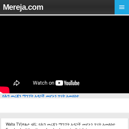
Mereja.com
የሕግ መረጃን ማግኘት አዳጋች መሆኑን ጥናት አመለከተ
Walta TV|ዋልታ ቲቪ: የሕግ መረጃን ማግኘት አዳጋች መሆኑን ጥናት አመለከተ