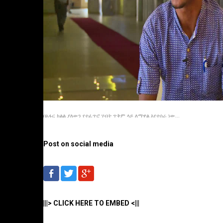
በአፋር ክልል ያለውን የተፈጥሮ ሃብት ጥቅም ላይ ለማዋል እየተሰራ ነው...
Post on social media
|||> CLICK HERE TO EMBED <|||