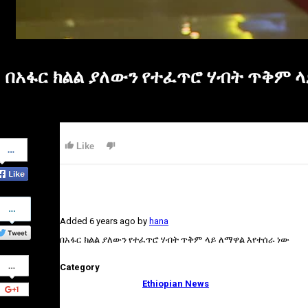
በአፋር ክልል ያለውን የተፈጥሮ ሃብት ጥቅም ላ
Share
Like
on
Facebook
Share
on
Added
6 years ago
by
hana
Twitter
በአፋር ክልል ያለውን የተፈጥሮ ሃብት ጥቅም ላይ ለማዋል እየተሰራ ነው
Share
Category
on
Google+
Ethiopian News