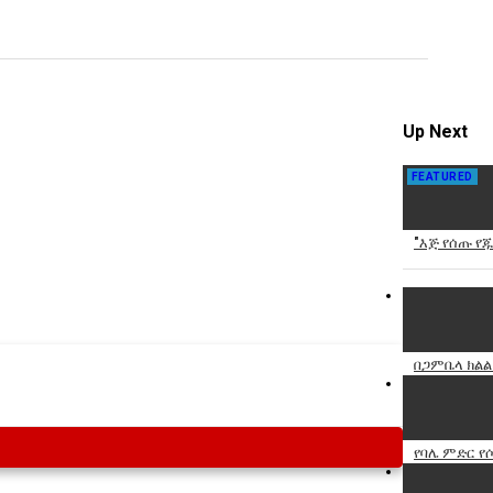
Specify
Reason
Up Next
FEATURED
Cancel
Report th
"እጅ የሰጡ የ
በጋምቤላ ክልል
የባሌ ምድር የ