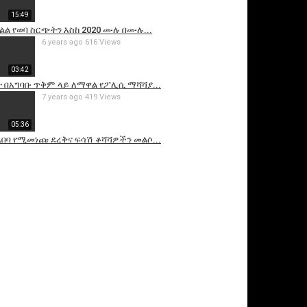
15:49
ክልል የወባ ስርጭትን እስከ 2020 ሙሉ በሙሉ...
6 years ago
616 Views
03:42
 በአግባቡ ጥቅም ላይ ለማዋል የፖሊሲ ማሻሻያ...
7 years ago
419 Views
05:36
 አበባ የሚመነጩ ደረቅና ፍሳሽ ቆሻሻዎችን መልሶ...