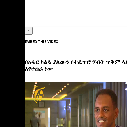
×
EMBED THIS VIDEO
በአፋር ክልል ያለውን የተፈጥሮ ሃብት ጥቅም ላ
እየተሰራ ነው