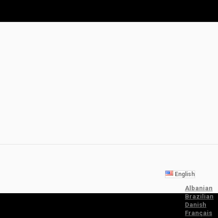
English
Albanian
Brazilian
Danish
Français