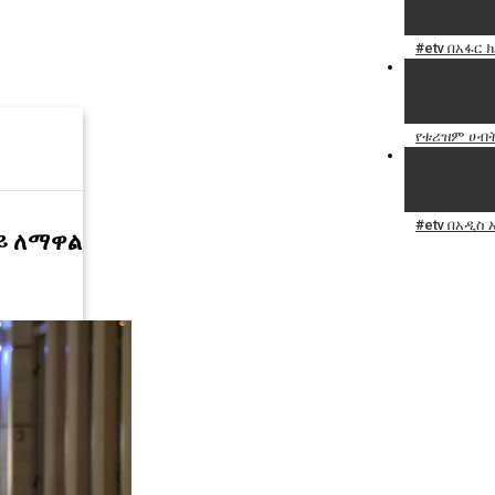
#etv በአፋር 
የቱሪዝም ሀብት
#etv በአዲስ
ይ ለማዋል