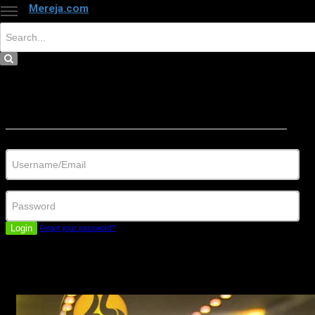
Mereja.com
×
Close
Sign in
Username/Email
Password
Login
Forgot your password?