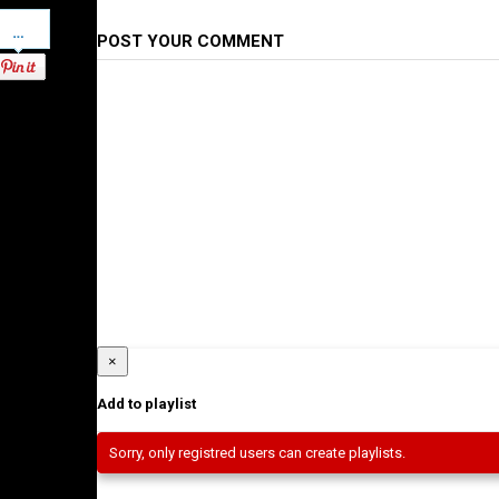
Pinterest
POST YOUR COMMENT
×
Add to playlist
Sorry, only registred users can create playlists.