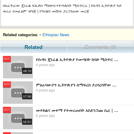
በኤርትራው ጄነራል ፍሊጶስ ማዕቀብ የተጣለበት ሚስጥርራ | የሱዳን ኢትዮጵያ ላይ
ወረራ የመፈፀም ዝግጅ | የግብፅን መሸነፍ ያረጋገጠው መረጃ
Related categories
: •
Ethiopian News
Related
Comments (0)
የሱዳኑ ጄነራል ኢትዮጵያ የመጣበት ከባድ ሚስጥር | ጠ/ሚ አብይ ኢትዮጵያ ላይ ወራራ እንደሚፈፀም ቀድመው ያውቁ ነበር
HOT
4 years ago
48:15
ምዕራባውያን ኢትዮጵያን ለማፍረስ ያረባረባቸው ሚስጥር | ህወሓትን ዳግም የማስታጠቅ የአሜሪካ ደባ | ከመአቀቦች ሁሉ የከፋው አደገኛ ማዕቀብ
HOT
4 years ago
57:08
መተከልና መተማ የተመረጡበት አስደንጋጩ ሴራ | መንግስት የማያቀው የግጭቱ መነሻ በማስረጃ | በኢትዮጵያ የተገነባው የሱዳን ፓርክ ሚስጥር
HOT
5 years ago
52:51