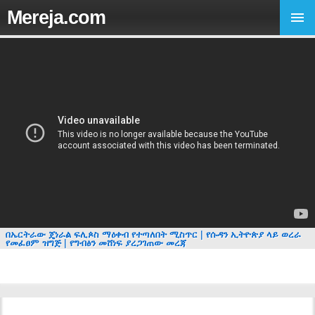
Mereja.com
በኤርትራው ጄነራል ፍሊጶስ ማዕቀብ የተጣለበት ሚስጥር | የሱዳን ኢትዮጵያ ላይ ወረራ
የመፈፀም ዝግጅ | የግብፅን መሸነፍ ያረጋገጠው መረጃ