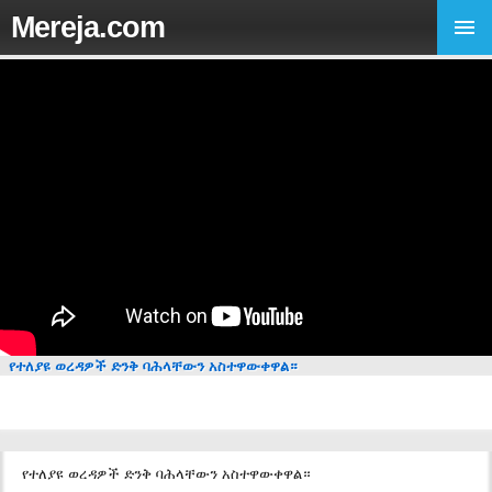
Mereja.com
የተለያዩ ወረዳዎች ድንቅ ባሕላቸውን አስተዋውቀዋል።
የተለያዩ ወረዳዎች ድንቅ ባሕላቸውን አስተዋውቀዋል።