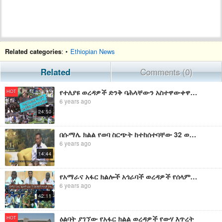
Related categories
: •
Ethiopian News
Related
Comments (0)
የተለያዩ ወረዳዎች ድንቅ ባሕላቸውን አስተዋውቀዋል።
HOT
6 years ago
24:50
በሱማሌ ክልል የወባ ስርጭት ከተከሰተባቸው 32 ወረዳዎች ወደ 17 ወረዳዎች መቀነስ ተችሏል፡፡|etv
6 years ago
14:44
የአማራና አፋር ክልሎች አጎራባች ወረዳዎች የሰላም ጉባኤ
6 years ago
42:11
ዕልባት ያገኘው የአፋር ክልል ወረዳዎች የውሃ እጥረት
HOT