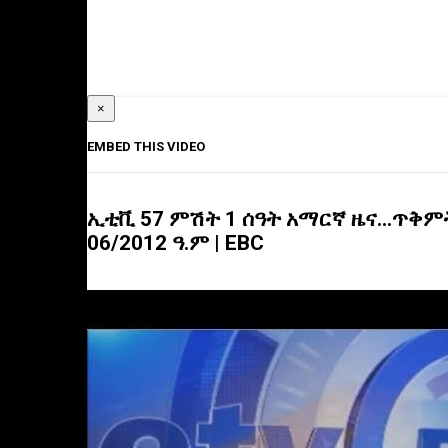
×
EMBED THIS VIDEO
ኢቲቪ 57 ምሽት 1 ሰዓት አማርኛ ዜና…ጥቅም
06/2012 ዓ.ም | EBC