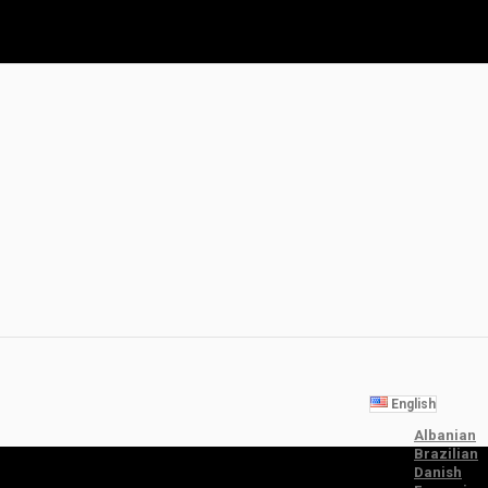
English
Albanian
Brazilian
Danish