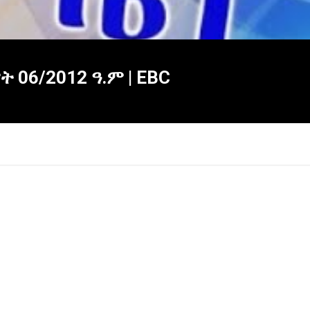
06/2012 ዓ.ም | EBC
×
Report
this
video