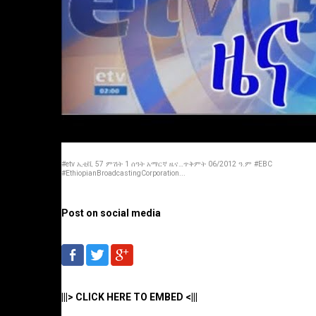
#etv ኢቲቪ 57 ምሽት 1 ሰዓት አማርኛ ዜና…ጥቅምት 06/2012 ዓ.ም #EBC
#EthiopianBroadcastingCorporation...
Post on social media
|||> CLICK HERE TO EMBED <|||