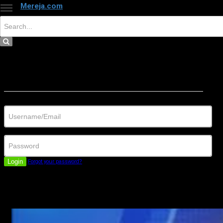
Mereja.com
×
Close
Sign in
Username/Email
Password
Login
Forgot your password?