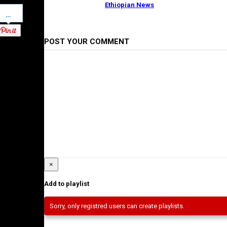
Sh
Ethiopian News
Pinterest
POST YOUR COMMENT
×
Add to playlist
Sorry, only registred users can create playlists.