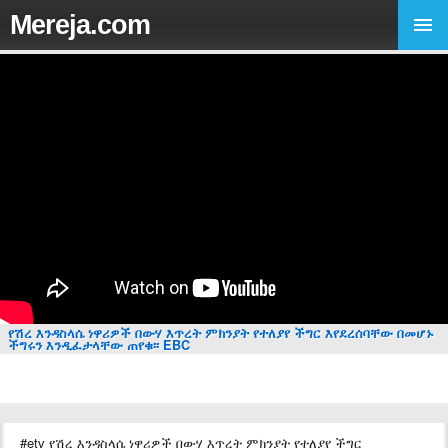
Mereja.com
የሽረ እንዳስላሴ ነዋሪዎች በውሃ እጥረት ምክንያት የተለያየ ችግር እየደረሰባቸው በመሆኑ
ችግሩን እንዲፈታላቸው ጠየቁ፡፡ EBC
#etv የሽረ እንዳስላሴ ነዋሪዎች በውሃ እጥረት ምክንያት የተለያየ ችግር