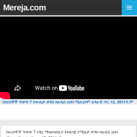
Mereja.com
የአርበኞች ግንቦት 7 የሙዚቃ ድግስ ከአዲስ አበባ ሚሌኒየም አዳራሽ ጥር 12, 2011ዓ.ም
የአርበኞች ግንቦት 7 የገቢ ማዐሰባሰቢያ የተዘጋጀ የሚዚቃ ድግስ ከአዲስ አበባ