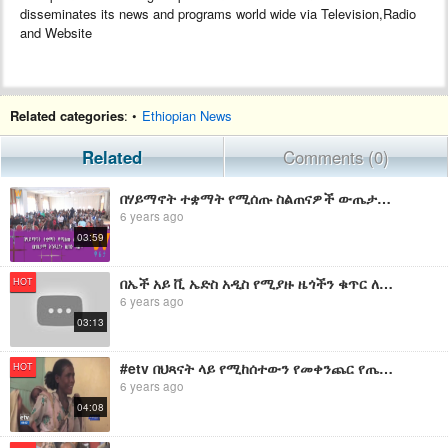
disseminates its news and programs world wide via Television,Radio
and Website
Related categories
: •
Ethiopian News
Related
Comments (0)
በሃይማኖት ተቋማት የሚሰጡ ስልጠናዎች ውጤታማ እንዲሆኑ ሊጠኑ ነዉ
6 years ago
03:59
በኤች አይ ቪ ኤድስ አዲስ የሚያዙ ዜጎችን ቁጥር ለመቀነስ ባለድርሻ አካላት በትኩረት ሊሰሩ እንደሚገባ ተገለፀ
HOT
6 years ago
03:13
#etv በህጻናት ላይ የሚከሰተውን የመቀንጨር የጤና ችግር ለመፍታት በሚደረገው ጥረት ውስጥ ባለድርሻ አካላት በቅንጅት ሊሰሩ ይገባል ተባለ፡፡
HOT
6 years ago
04:08