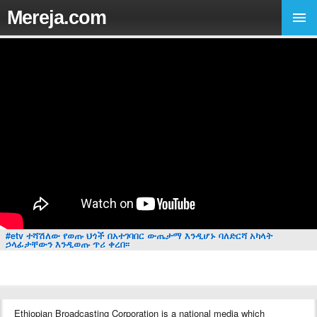
Mereja.com
#etv ተሻሽለው የወጡ ህጎች በአተገባበር ውጤታማ እንዲሆኑ ባለድርሻ አካላት
ኃላፊታቸውን እንዲወጡ ጥሪ ቀረበ፡፡
Ethiopian Broadcasting Corporation is a national media which