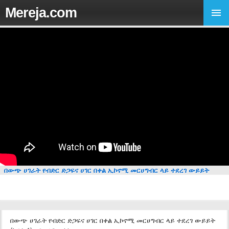
Mereja.com
በውጭ ሀገራት የብድር ድጋፍና ሀገር በቀል ኢኮኖሚ መርሀግብር ላይ ተደረገ ውይይት
በውጭ ሀገራት የብድር ድጋፍና ሀገር በቀል ኢኮኖሚ መርሀግብር ላይ ተደረገ ውይይት