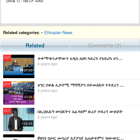
(ክፍል 1) - በዙሪያ መለስ
Related categories
: •
Ethiopian News
Related
Comments (0)
ተቀማጭነታቸውን አዲስ አበባ ላደረጉ የአፍሪካ ሀገራት አምባሳደሮች በህዳሴ ግድብ ዙሪያ ገለፃ ተደረገ
HOT
6 years ago
07:03
ሀገር በቀል ኢኮኖሚ ማሻሻያን በተመለከተ የተደረገ ውይይት
HOT
6 years ago
03:26
በኢህአዴግ ውህደትና አፈፃፀም ዙሪያ ተደረገ ውይይት
HOT
6 years ago
1:02:45
#etv በጦር መሳሪያ አያያዝ፤ አጠቃቀምና ዝውውር ረቂቅ አዋጅ ላይ ውይይት ተደረገ፡፡