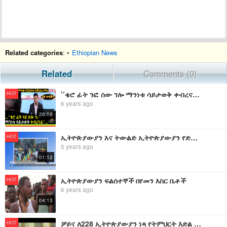
Related categories
: •
Ethiopian News
Related
Comments (0)
’’ቄሮ ፊት ገፎ ሰው ገሎ ማንነቱ ሳይታወቅ ቀብረናል’’… ከደምቢዶሎ አጋቾች ያመለጠ የዩንቨርስቲ ተማሪ
HOT
6 years ago
26:09
ኢትዮጵያውያን እና ትውልድ ኢትዮጵያውያን የድጋፍ ሰልፍ አደረጉ
HOT
5 years ago
01:12
ኢትዮጵያውያን ፍልሰተኞች በየመን እስር ቤቶች
HOT
6 years ago
04:13
ቻይና ለ228 ኢትዮጵያውያን ነጻ የትምህርት እድል ሰጠች፡፡
HOT