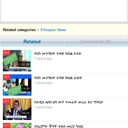
Related categories
: •
Ethiopian News
Related
Comments (0)
የህገ መንግስት ጉዳይ ክፍል አንድ
HOT
7 years ago
1:01:55
የህገ መንግስት ጉዳይ ክፍል ሁለት
HOT
7 years ago
16:50
የአዲስ አበባ ህገ ወጥ የመሬት ወረራ እና ግንባታ
HOT
7 years ago
06:06
የክረምት ችግኝ ተከላ መርሃ ግብር
HOT