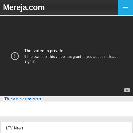
Mereja.com
LTV : እናትነትና ስነ-ጥበብ
LTV News