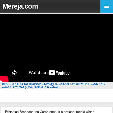
Mereja.com
#etv ኢትዮጵያና ኩባ በሳይንስና ቴክኖሎጂ፣ በጤና እንዲሁም በትምህርት መስክ በጋራ
መስራት የሚያስችሏቸው ጉዳዮች ላይ መከሩ፡፡
Ethiopian Broadcasting Corporation is a national media which