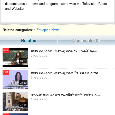
disseminates its news and programs world wide via Television,Radio
and Website
Related categories
: •
Ethiopian News
Related
Comments (0)
#etv በሳይንስና ቴክኖሎጂ ዘርፍ ለ25 ሴቶች ስልጠና እየተሰጠ ነው፡፡
HOT
7 years ago
13:24
#etv በሳይንስና ቴክኖሎጂ የሴቶችን ተሳትፎ ለማሳደግ በውጭ ሀገራት ከሚኖሩ የዘርፉ ምሁራን ጋር እየተሰራ መሆኑ ተገለፀ፡፡
HOT
7 years ago
03:53
በጤናው ዘርፍ ያለውን የኢንቨስትመንት ተሳትፎ ለማሳደግ ኢትዮጵያ እና ስዊድን በጋራ መስራት በሚችሉባቸው ጉዳዮች ላይ መከሩ፡፡ | EBC
6 years ago
03:25