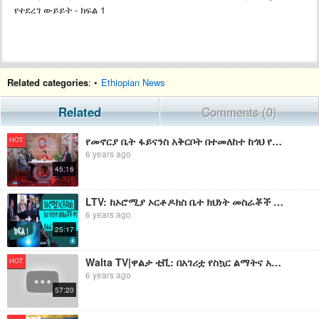
የተደረገ ውይይት - ክፍል 1
Related categories
: •
Ethiopian News
Related
Comments (0)
የመኖርያ ቤት ፋይናንስ አቅርቦት በተመለከተ ከጎህ የቤቶች ባንክ መስራቾች ጋር የተደረገ ውይይት - ክፍል 2
HOT
6 years ago
45:16
LTV: ከኦሮሚያ ኦርቶዶክስ ቤተ ክህነት መስራቾች ዋና ፀሐፊ ጋር የተደረገ ውይይት
6 years ago
25:17
Walta TV|ዋልታ ቲቪ: በአገሪቷ የስኳር ልማትና አቅርቦት ዙሪያ የተደረገ ውይይት-በሻይቡና ፕሮግራም፤
HOT
6 years ago
57:20