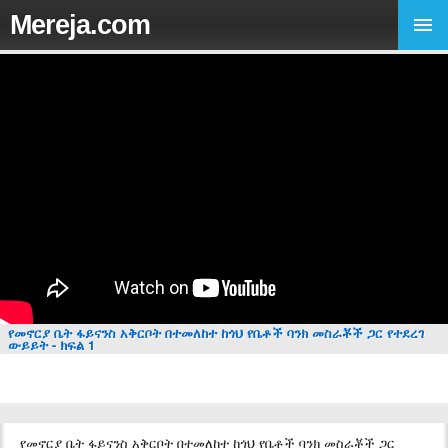
Mereja.com
የመኖርያ ቤት ፋይናንስ አቅርቦት በተመለከተ ከጎህ የቤቶች ባንክ መስራቾች ጋር የተደረገ
ውይይት - ክፍል 1
የመኖርያ ቤት ፋይናንስ አቅርቦት በተመለከተ ከጎህ የቤቶች ባንክ መስራቾች ጋር