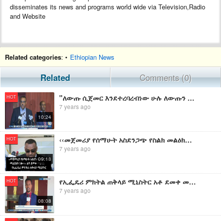
disseminates its news and programs world wide via Television,Radio
and Website
Related categories
: •
Ethiopian News
Related
Comments (0)
"ለውጡ ሲጀመር እንደተረባረብነው ሁሉ ለውጡን ማስቀጠል ይገባል" የኢፌዴሪ ምክትል ጠቅላይ ሚኒስትር አቶ ደመቀ መኮንን
HOT
7 years ago
10:24
‹‹መጀመሪያ የሰማሁት አስደንጋጭ የስልክ መልዕክት ነው፡፡›› አቶ ደመቀ መኮንን የኢፌዴሪ ምክትል ጠቅላይ ሚኒስትር
HOT
7 years ago
09:18
የኢፌዴሪ ምክትል ጠቅላይ ሚኒስትር አቶ ደመቀ መኮንን የሚመሩት ሕዝባዊ ውይይት ከዛሬ ጀምሮ ለሁለት ቀናት በባሕር ዳር እየተካሄደ ነው፡፡
HOT
7 years ago
08:08