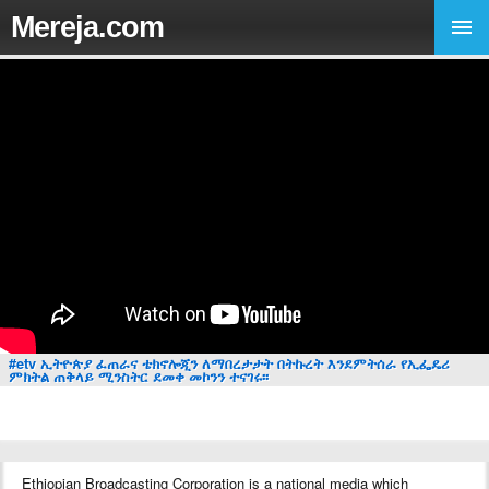
Mereja.com
#etv ኢትዮጵያ ፈጠራና ቴክኖሎጂን ለማበረታታት በትኩረት እንደምትሰራ የኢፌዴሪ
ምክትል ጠቅላይ ሚንስትር ደመቀ መኮንን ተናገሩ፡፡
Ethiopian Broadcasting Corporation is a national media which