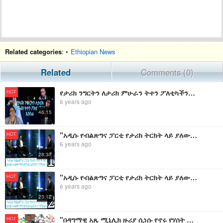
Related categories
: •
Ethiopian News
Related
Comments (0)
የታሪክ ንግርትን ለታሪክ ምሁራን ትተን ፖለቲካችንን እንስራ
HOT
6 years ago
46:15
"አዲሱ የብልጽግና ፓርቲ የታሪክ ትርክት ላይ ያለውን አቋም ማስተካከል አለበት።" ምሁራን ክፍል አንድ
HOT
6 years ago
28:37
"አዲሱ የብልጽግና ፓርቲ የታሪክ ትርክት ላይ ያለውን አቋም ማስተካከል አለበት።" ምሁራን ክፍል ሁለት
HOT
6 years ago
23:12
"በዳግማዊ አጼ ሚኒሊክ ዙሪያ ሲነሱ የኖሩ የሃሰት ትርክቶች ሊሰረዙ ይገባል።" የታሪክ ምሁራን
HOT