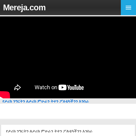
Mereja.com
የታሪክ ንግርትን ለታሪክ ምሁራን ትተን ፖለቲካችንን እንስራ
የታሪክ ንግርትን ለታሪክ ምሁራን ትተን ፖለቲካችንን እንስራ