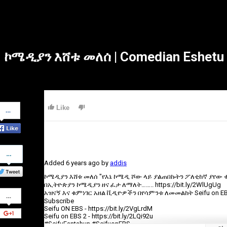
ኮሜዲያን እሸቱ መለሰ | Comedian Eshetu
Share
Like
on
Facebook
Share
on
Added
6 years ago
by
addis
Twitter
ኮሜዲያን እሸቱ መለሰ "የእኔ ኮሜዲ ሾው ላይ ያልጠበኩትን ፖለቲከኛ ያየው ቀ
በኢትዮጵያን ኮሜዲያን ዘና ፈታ ለማለት…….. https://bit.ly/2WlUgUg
Share
አዝናኝ እና ቁምነገር አዘል ቪዲዮዎችን በየሳምንቱ ለመመልከት Seifu on EBS
on
Subscribe
Google+
Seifu ON EBS - https://bit.ly/2VgLrdM
Seifu on EBS 2 - https://bit.ly/2LQi92u
#SeifuFantahun #SeifuonEBS