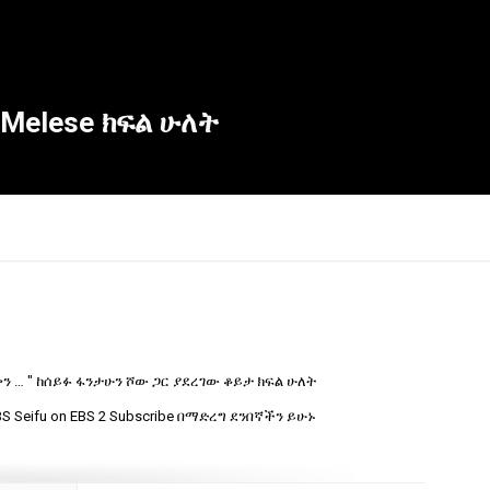
 Melese ክፍል ሁለት
ን … " ከሰይፉ ፋንታሁን ሾው ጋር ያደረገው ቆይታ ክፍል ሁለት
×
 Seifu on EBS 2 Subscribe በማድረግ ደንበኛችን ይሁኑ
Report
this
video