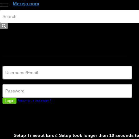
Mereja.com
×
Close
Sign in
Username/Email
Password
Login
Forgot your password?
Setup Timeout Error: Setup took longer than 10 seconds t