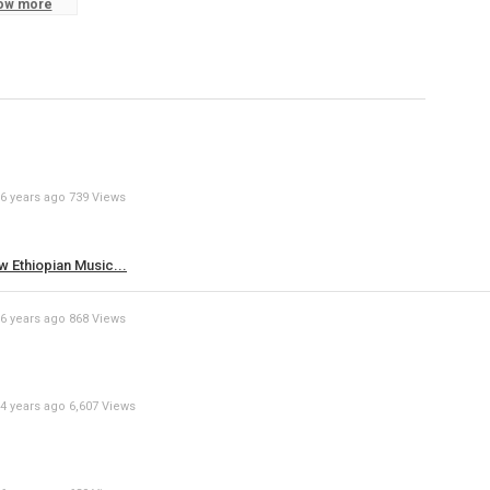
ow more
Specify
Reason
6 years ago
739 Views
Cancel
Report th
 Ethiopian Music...
6 years ago
868 Views
4 years ago
6,607 Views