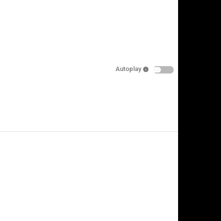
Autoplay
is video