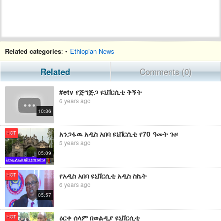
Related categories
: •
Ethiopian News
Related
Comments (0)
#etv የጅግጅጋ ዩኒቨርሲቲ ቅኝት
6 years ago
10:36
አንጋፋዉ አዲስ አበባ ዩኒቨርሲቲ የ70 ዓመት ጉዞ
HOT
5 years ago
05:09
የአዲስ አበባ ዩኒቨርሲቲ አዲስ ስኬት
HOT
6 years ago
05:57
ዕርቀ ሰላም በወልዲያ ዩኒቨርሲቲ
HOT