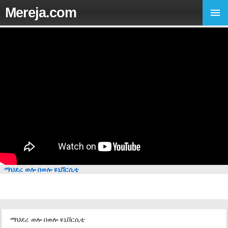
Mereja.com
ማህደረ ወሎ በወሎ ዩኒቨርሲቲ
ማህደረ ወሎ በወሎ ዩኒቨርሲቲ