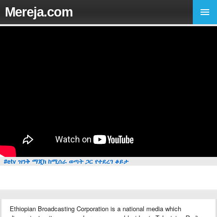
Mereja.com
#etv ዝንቅ ማጂክ ከሚሰራ ወጣት ጋር የተደረገ ቆይታ
Ethiopian Broadcasting Corporation is a national media which