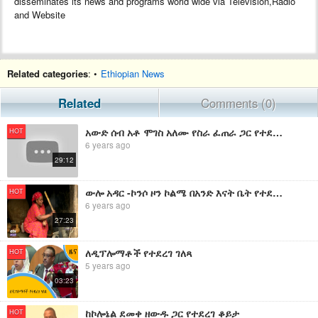
disseminates its news and programs world wide via Television,Radio
and Website
Related categories
: •
Ethiopian News
Related
Comments (0)
አውድ ሰብ አቶ ሞገስ አለሙ የስራ ፈጠራ ጋር የተደረገ ቆይታ ክፍል -2
HOT
6 years ago
29:12
ውሎ አዳር -ኮንሶ ዞን ኮልሜ በአንድ እናት ቤት የተደረገ ቆይታ -ክፍል አንድ | EBC
HOT
6 years ago
27:23
ለዲፕሎማቶች የተደረገ ገለጻ
HOT
5 years ago
03:23
ከኮሎኔል ደመቀ ዘውዱ ጋር የተደረገ ቆይታ
HOT