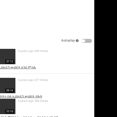
Autoplay
6 years ago
630 Views
is video
07:12
ኢህአዴግ ውህደት እንደ ምሳሌ
6 years ago
677 Views
09:14
ስትሩ ስለ ኢህአዴግ ውህደት ያሉት
6 years ago
506 Views
33:16