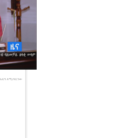
ኢህአዴግ ለሚያደርገው