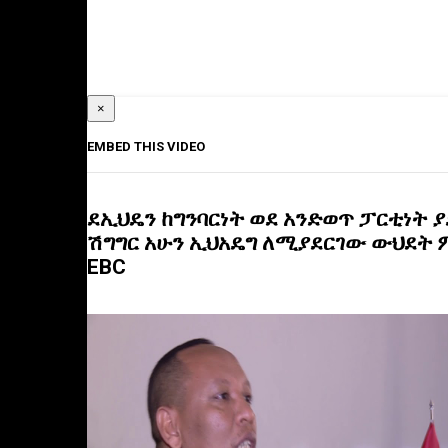
×
EMBED THIS VIDEO
ደኢህዴን ከግንባርነት ወደ አንድወጥ ፓርቲነት 
ሽግግር አሁን ኢህአዴግ ለሚያደርገው ውህደት ም
EBC