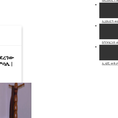
ከኢህአዴግ ጽ
ኢህአዴግ ወደ
ከግንባርነት 
ያደረገው
ሳሌ |
ኢቲቪ ወቅታዊ