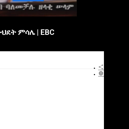
ህደት ምሳሌ | EBC