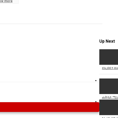
ow more
Specify
Reason
Up Next
Cancel
Report th
ደኢህዴን ለ
ጠቅላይ ሚኒ