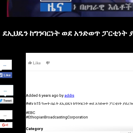
ደኢህዴን ከግንባርነት ወደ አንድወጥ ፓርቲነት 
Share
Like
on
Facebook
Share
on
Added
6 years ago
by
addis
Twitter
#etv ከ15 ዓመት በፊት ደኢህዴን ከግንባርነት ወደ አንድወጥ ፓርቲነት ያደ
Share
#EBC
on
#EthiopianBroadcastingCorporation
Google+
Category