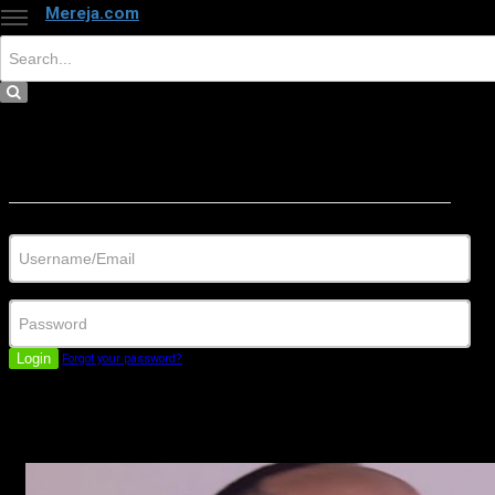
Mereja.com
×
Close
Sign in
Username/Email
Password
Login
Forgot your password?