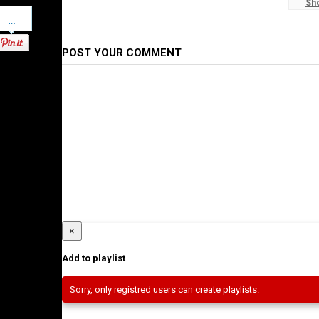
Sh
Ethiopian News
Pinterest
POST YOUR COMMENT
×
Add to playlist
Sorry, only registred users can create playlists.