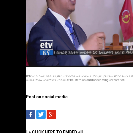
#etv ከ15 ዓመት በፊት ደኢህዴን ከግንባርነት ወደ አንድወጥ ፓርቲነት ያደረገው ሽግግር አሁን 
ውህደት ምሳሌ እንደሚሆን ተገለፀ። #EBC #EthiopianBroadcastingCorporation...
Post on social media
|||> CLICK HERE TO EMBED <|||