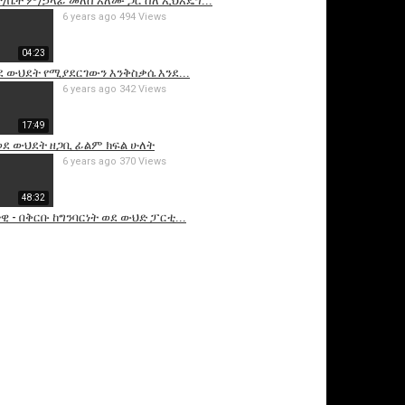
/ቤት ም/ኃላፊ መለሰ አለሙ ጋር ስለ ኢህአዴግ...
6 years ago
494 Views
04:23
 ውህደት የሚያደርገውን እንቅስቃሴ እንደ...
6 years ago
342 Views
17:49
ወደ ውህደት ዘጋቢ ፊልም ክፍል ሁለት
6 years ago
370 Views
48:32
 - በቅርቡ ከግንባርነት ወደ ውህድ ፓርቲ...