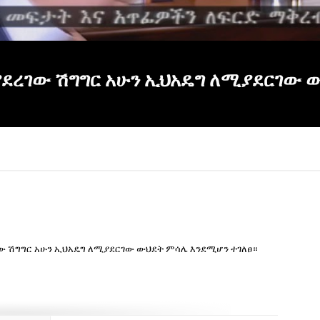
ያደረገው ሽግግር አሁን ኢህአዴግ ለሚያደርገው ው
ረገው ሽግግር አሁን ኢህአዴግ ለሚያደርገው ውህደት ምሳሌ እንደሚሆን ተገለፀ።
×
Report
this
video