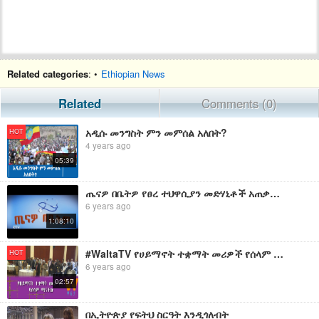
Related categories
: •
Ethiopian News
Related
Comments (0)
አዲሱ መንግስት ምን መምሰል አለበት?
HOT
4 years ago
05:39
ጤናዎ በቤትዎ የፀረ ተህዋሲያን መድሃኒቶች አጠቃቀማቸው ምን መምሰል አለበት | EBC
6 years ago
1:08:10
#WaltaTV የሀይማኖት ተቋማት መሪዎች የሰላም ሚና ምን መምሰል አለበት?
HOT
6 years ago
02:57
በኢትዮጵያ የፍትህ ስርዓት እንዲጎለብት