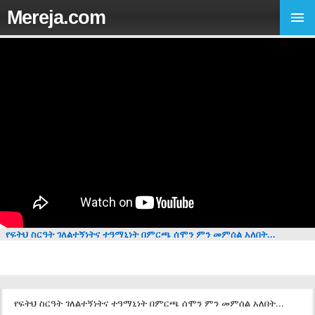
Mereja.com
የፍትህ ስርዓት ገለልተኝነትና ተዓማኒነት በምርጫ ሰሞን ምን መምሰል አለበት...
የፍትህ ስርዓት ገለልተኝነትና ተዓማኒነት በምርጫ ሰሞን ምን መምሰል አለበት...